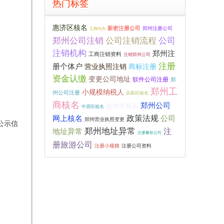
热门标签
惠济区核名
新密注册公司
郑州注册公司
工商代办
郑州公司注销
公司注销流程
公司
注销机构
郑州注
工商注销资料
注销郑州公司
注册
册个体户
营业执照注销
商标注册
资金认缴
变更公司地址
软件公司注册
郑
郑州工
小规模纳税人
州公司注册
高新区核名
商核名
郑州公司
金水区核名
中原区核名
政策法规
公司
网上核名
郑州营业执照变更
公示信
郑州地址异常
地址异常
注
注册餐饮公司
册旅游公司
注册小规模
注册公司资料