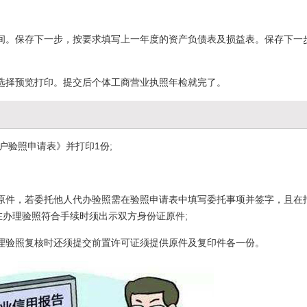
间。保存下一步，按要求填写上一年度的资产负债表及损益表。保存下一
选择预览打印。提交后个体工商营业执照年检就完了。
户验照申请表》并打印1份;
原件，若委托他人代办验照需在验照申请表中填写委托事项并签字，且在
在办理验照符合手续时须出示双方身份证原件;
理验照复核时还须提交前置许可证须提供原件及复印件各一份。