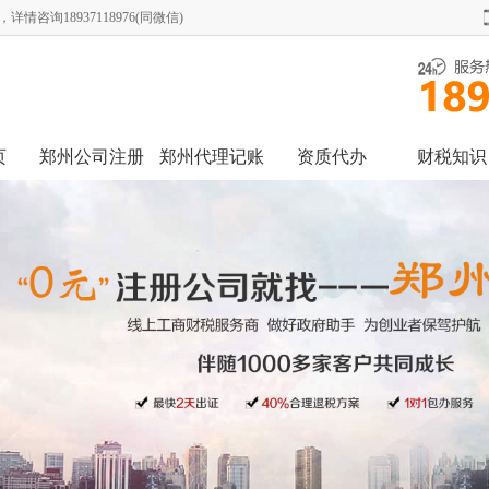
询18937118976(同微信)
页
郑州公司注册
郑州代理记账
资质代办
财税知识