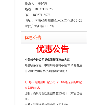
联系人：王经理
热线：18937118976
QQ：18937118976
地址：河南省郑州市金水区文化路85号E
时代广场11层1107号
优惠公告
优惠公告
小美熊会计公司提供限额优惠给大家！
凡是联系客服，申请加好友时备注“申请免费注
册公司”说明是从小美熊网站来的！
1、每天免费注册3家公司（100%绝无后期绑定
服务限前3名）
说明：您只需自己出刻章费200元！（可自己去
刻）
查看：
郑州注册公司费用（工本费）