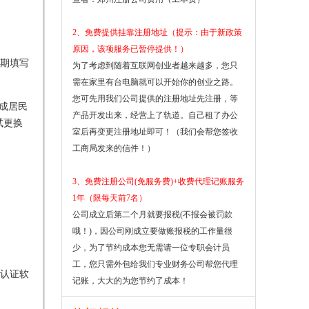
2、免费提供挂靠注册地址（提示：由于新政策
原因，该项服务已暂停提供！）
期填写
为了考虑到随着互联网创业者越来越多，您只
需在家里有台电脑就可以开始你的创业之路。
您可先用我们公司提供的注册地址先注册，等
完成居民
产品开发出来，经营上了轨道。自己租了办公
试更换
室后再变更注册地址即可！（我们会帮您签收
工商局发来的信件！）
3、免费注册公司(免服务费)+收费代理记账服务
1年（限每天前7名）
公司成立后第二个月就要报税(不报会被罚款
哦！)，因公司刚成立要做账报税的工作量很
少，为了节约成本您无需请一位专职会计员
工，您只需外包给我们专业财务公司帮您代理
认证软
记账，大大的为您节约了成本！