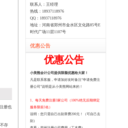
联系人：王经理
热线：18937118976
QQ：18937118976
地址：河南省郑州市金水区文化路85号E
时代广场11层1107号
优惠公告
优惠公告
小美熊会计公司提供限额优惠给大家！
凡是联系客服，申请加好友时备注“申请免费注
册公司”说明是从小美熊网站来的！
1、每天免费注册3家公司（100%绝无后期绑定
注册也
服务限前3名）
说明：您只需自己出刻章费200元！（可自己去
刻）
不存
查看：
郑州注册公司费用（工本费）