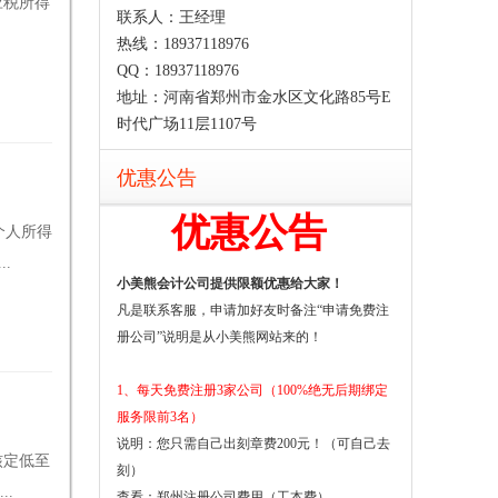
应税所得
联系人：王经理
热线：18937118976
QQ：18937118976
地址：河南省郑州市金水区文化路85号E
时代广场11层1107号
优惠公告
优惠公告
个人所得
.
小美熊会计公司提供限额优惠给大家！
凡是联系客服，申请加好友时备注“申请免费注
册公司”说明是从小美熊网站来的！
1、每天免费注册3家公司（100%绝无后期绑定
服务限前3名）
说明：您只需自己出刻章费200元！（可自己去
核定低至
刻）
.
查看：
郑州注册公司费用（工本费）