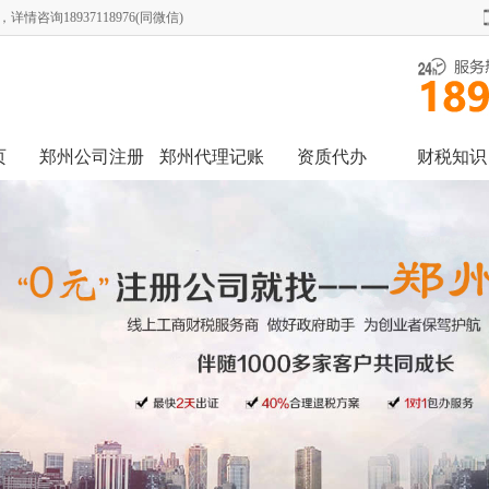
询18937118976(同微信)
页
郑州公司注册
郑州代理记账
资质代办
财税知识