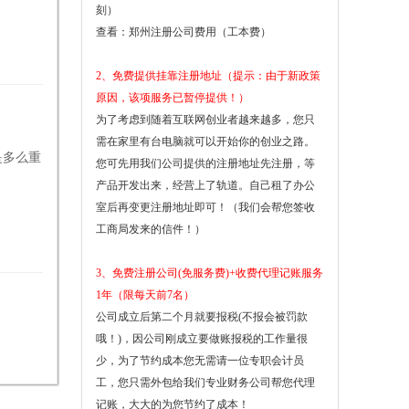
刻）
查看：
郑州注册公司费用（工本费）
2、免费提供挂靠注册地址（提示：由于新政策
原因，该项服务已暂停提供！）
为了考虑到随着互联网创业者越来越多，您只
需在家里有台电脑就可以开始你的创业之路。
是多么重
您可先用我们公司提供的注册地址先注册，等
产品开发出来，经营上了轨道。自己租了办公
室后再变更注册地址即可！（我们会帮您签收
工商局发来的信件！）
3、免费注册公司(免服务费)+收费代理记账服务
1年（限每天前7名）
公司成立后第二个月就要报税(不报会被罚款
哦！)，因公司刚成立要做账报税的工作量很
少，为了节约成本您无需请一位专职会计员
工，您只需外包给我们专业财务公司帮您代理
记账，大大的为您节约了成本！