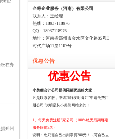
郑州企
企筹企业服务（河南）有限公司
联系人：王经理
热线：18937118976
QQ：18937118976
地址：河南省郑州市金水区文化路85号E
时代广场11层1107号
优惠公告
老板在办
优惠公告
.
小美熊会计公司提供限额优惠给大家！
凡是联系客服，申请加好友时备注“申请免费注
册公司”说明是从小美熊网站来的！
1、每天免费注册3家公司（100%绝无后期绑定
服务限前3名）
根据郑州
说明：您只需自己出刻章费200元！（可自己去