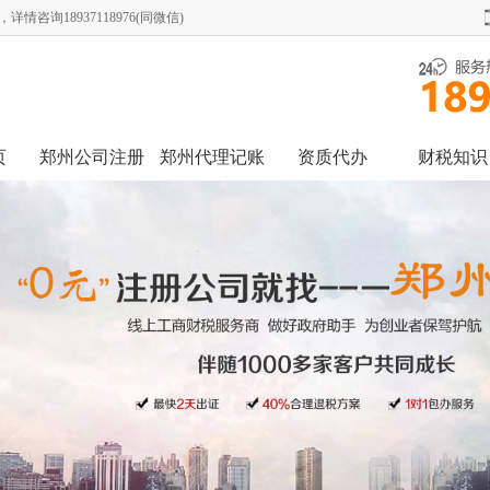
询18937118976(同微信)
页
郑州公司注册
郑州代理记账
资质代办
财税知识