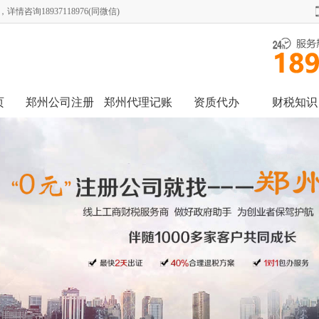
询18937118976(同微信)
页
郑州公司注册
郑州代理记账
资质代办
财税知识