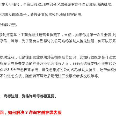
原件，在大厅抽号，至窗口领取;现在部分区域都设有这个自助取执照的机器。
知出证结果及邮寄单号，并按企业预留收件地址邮寄证照。
柜领取证照。
直接到河南掌上工商办理注册营业执照了，当然，如果你是第一次注册营业
字号，等等，为了避免自己拟订的公司名称被别人抢先注册，你可以联系
执照流程，但是注册营业执照涉及很多细节知识，比如行政区划是什么意
很多人在免费复杂的注册营业执照流程之后，99%会选择委托小美熊代
保证3-5天帮您极速拿照，避免您想好的公司名称被别人抢注，还帮你有
不知道怎么填，随便填写导致后期无法开发票或者多交税等等。
、商标注册、资格许可等都很重要。
回，如何解决？详询右侧在线客服