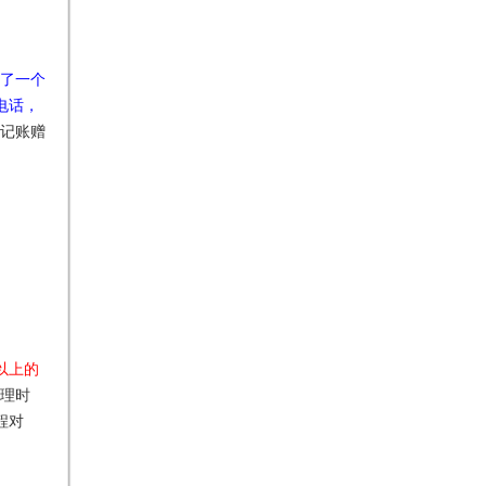
了一个
电话，
记账赠
以上的
理时
程对