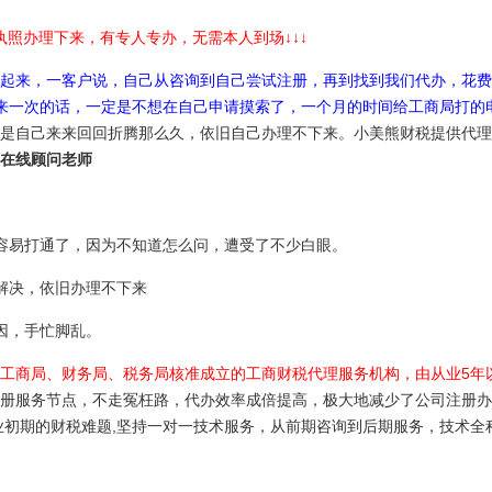
执照办理下来，有专人专办，无需本人到场↓↓↓
起来，一客户说，自己从咨询到自己尝试注册，再到找到我们代办，花费
来一次的话，一定是不想在自己申请摸索了，一个月的时间给工商局打的
是自己来来回回折腾那么久，依旧自己办理不下来。小美熊财税提供代理
在线顾问老师
容易打通了，因为不知道怎么问，遭受了不少白眼。
解决，依旧办理不下来
因，手忙脚乱。
工商局、财务局、税务局核准成立的工商财税代理服务机构，由从业5年
册服务节点，不走冤枉路，代办效率成倍提高，极大地减少了公司注册办
业初期的财税难题,坚持一对一技术服务，从前期咨询到后期服务，技术全