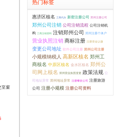
热门标签
惠济区核名
新密注册公司
郑州注册公司
工商代办
郑州公司注销
公司注销流程
公司注销机
注销郑州公司
构
郑州注册个体户
工商注销资料
营业执照注销
商标注册
注册资金认缴
变更公司地址
软件公司注册
郑州公司注册
高新区核名
小规模纳税人
郑州工
郑州公
商核名
中原区核名
金水区核名
司网上核名
政策法规
公
郑州营业执照变更
注册旅游
司地址异常
郑州地址异常
注册餐饮公司
交至窗
注册小规模
注册公司资料
公司
。
6