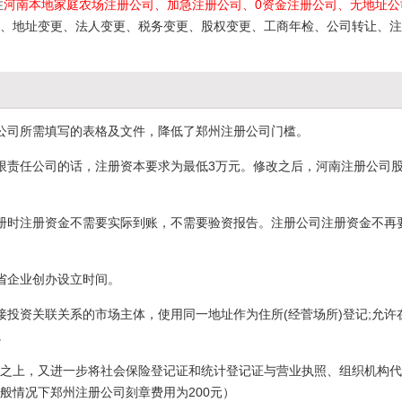
注
河南本地家庭农场注册公司、加急注册公司、0资金注册公司、无地址公
、地址变更、法人变更、税务变更、股权变更、工商年检、公司转让、注
公司所需填写的表格及文件，降低了郑州注册公司门槛。
限责任公司的话，注册资本要求为最低3万元。修改之后，河南注册公司
册时注册资金不需要实际到账，不需要验资报告。注册公司注册资金不再
省企业创办设立时间。
投资关联关系的市场主体，使用同一地址作为住所(经菅场所)登记;允许
。
基础之上，又进一步将社会保险登记证和统计登记证与营业执照、组织机构
般情况下郑州注册公司刻章费用为200元）