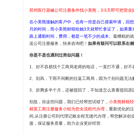
郑州医疗器械公司注册条件找小美熊，3-5天即可把营业
在小美熊接触的客户中，也有一些是自己摸索申请，回想
月的时间，而小美熊财税给她3天就帮忙拿证了，如果重
路上通勤时间，费用，都是一笔不少的成本
。最糟糕的就
送公司注册服务，快来咨询吧！
如果有疑问可以联系右侧
你是不是也遇到过类似问题！
1、好不容易找个工商局老师的电话，一直打不通，好不
2、刮风，下雨不间断的往返工商局，因为个别问题无法
3、折腾多半个月，还被驳回了，不知道怎么查看驳回原
别急，你这些问题，我们已经帮您试错了，
小美熊财税经
精英工商注册服务小组为您全流程代办理
，重新优化的注
间,从注册公司到代理记账全程无缝代办理，帮您解决创
接，保证服务质量，助力企业更好经营.