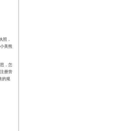
执照，
小美熊
思，怎
办注册营
效的规