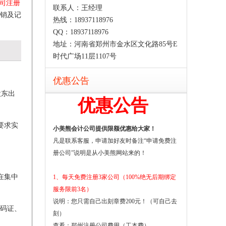
司注册
联系人：王经理
销及记
热线：18937118976
QQ：18937118976
地址：河南省郑州市金水区文化路85号E
时代广场11层1107号
优惠公告
股东出
优惠公告
要求实
小美熊会计公司提供限额优惠给大家！
凡是联系客服，申请加好友时备注“申请免费注
册公司”说明是从小美熊网站来的！
在集中
1、每天免费注册3家公司（100%绝无后期绑定
服务限前3名）
说明：您只需自己出刻章费200元！（可自己去
代码证、
刻）
查看：
郑州注册公司费用（工本费）