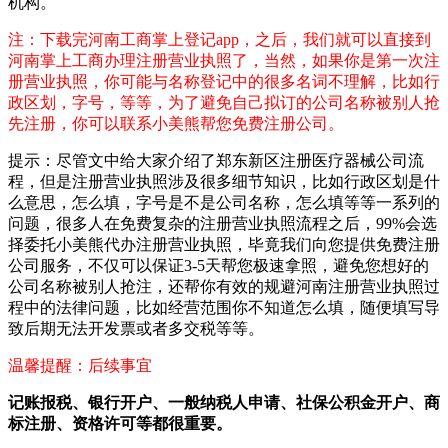
机构。
注：下载完河南工商掌上登记app，之后，我们就可以直接到
河南掌上工商办理注册营业执照了，当然，如果你是第一次注
册营业执照，你可能与名称登记中的很多名词不理解，比如行
政区划，字号，等等，为了避免自己拟订的公司名称被别人抢
先注册，你可以联系小美熊帮您免费注册公司。
提示：尽管文中给大家介绍了郑东新区注册医疗器械公司流
程，但是注册营业执照涉及很多细节知识，比如行政区划是什
么意思，怎么填，字号是不是公司名称，怎么填等等一系列的
问题，很多人在免费复杂的注册营业执照流程之后，99%会选
择委托小美熊代办注册营业执照，毕竟我们向您提供免费注册
公司服务，不仅可以保证3-5天帮您极速拿照，避免您想好的
公司名称被别人抢注，还帮你有效的规避河南注册营业执照过
程中的法律问题，比如经营范围你不知道怎么填，随便填写导
致后期无法开发票或者多交税等等。
温馨提醒：后续事宜
记账报税、银行开户、一般纳税人申请、社保公积金开户、商
标注册、资格许可等都很重要。