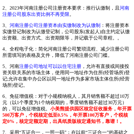
2、2023年河南注册公司注册资本要求：推行认缴制，且
河南
注册公司股东出资比例不再受限
。
3、
河南注册公司注册资本由实缴制改为认缴制
：将注册资本
实缴登记制改为认缴登记制，公司股东(发起人)自主约定认缴
出资额、出资方式、出资期限等，并记载于公司章程。。
4、全程电子化：简化河南注册公司繁琐流程、减少注册公司
所需填写的表格及文件，降低了河南注册公司门槛。
5、河南
注册公司地址可以以住宅注册
，允许有直接或间接投
资关联关系的市场主体，使用同一地址作为住所(经菅场所)登
记;允许在集中办公区以同一地址作为多家市场主体住所(经营
场所)登记。
6、免征增值税：对于小规模纳税人，其月销售额不超过10万
元（以1个季度为1个纳税期的，季度销售额不超过30万元）
的，可以免征增值税。
小美熊提供园区核定征收服务，年开票
500万客户，个税核定低至0.5%，年开票100万客户，个税核
定0%，核定定额定期，出具纸质版核定通知书，靠谱！。
7、采用“五证合一，一照一码”：在以前“三证合一”的基础之