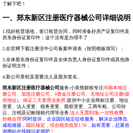
了解下吧！
一、郑东新区注册医疗器械公司详细说明
1.找好租赁场地，签订租赁合同，同时准备好房产证复印件及
房东身份证复印件；这个没有是办理不了
2.在官网下载注册湟中公司备案申请表（按照模板填写）；
3.全体股东身份证复印件及全体负责人身份证复印件或其他身
份证明文件；
4.新公司章程及需要法人及股东签名。
郑东新区注册医疗器械公司
服务:小美熊财税专注
河南本地注
册公司、加急注册公司、0资金注册公司、无地址公司注册(提
供地址)、保证三天拿营业执照.
提供中小企业商标注册、地址
变更、法人变更、税务变更、股权变更、工商年检、公司转
让、注销及记账报税代理等业务.
法人无需到场,一次性收费、
价格合理!
同时提供，企业园区核定征收服务，解决企业降负
减税难题，
园区核定，综合税负低至1.56
，如有需要，赶紧咨
询网站在线顾问老师吧
！