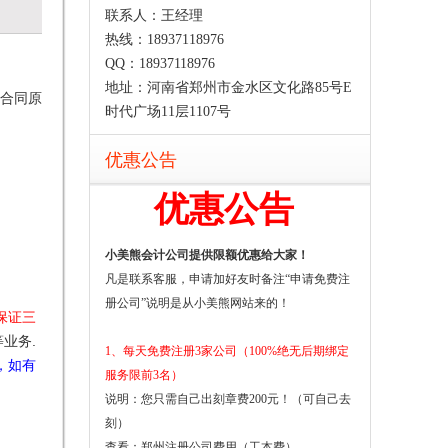
联系人：王经理
热线：18937118976
QQ：18937118976
地址：河南省郑州市金水区文化路85号E
合同原
时代广场11层1107号
优惠公告
优惠公告
小美熊会计公司提供限额优惠给大家！
凡是联系客服，申请加好友时备注“申请免费注
册公司”说明是从小美熊网站来的！
保证三
业务.
1、每天免费注册3家公司（100%绝无后期绑定
，如有
服务限前3名）
说明：您只需自己出刻章费200元！（可自己去
刻）
查看：
郑州注册公司费用（工本费）