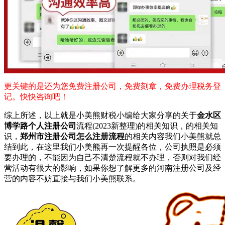
更关键的是还为您免费注册公司，免费刻章，免费办理税务登
记。快快咨询吧！
综上所述，以上就是小美熊财税小编给大家分享的关于
金水区
博学路个人注册公司
流程(2023新整理)的相关知识，的相关知
识，
郑州市注册公司怎么注册流程
的相关内容我们小美熊就总
结到此，在这里我们小美熊再一次提醒各位，公司执照是必须
要办理的，不能因为自己不清楚流程就不办理，否则对我们经
营活动有很大的影响，如果你想了解更多的河南注册公司及经
营的内容不妨直接与我们小美熊联系。