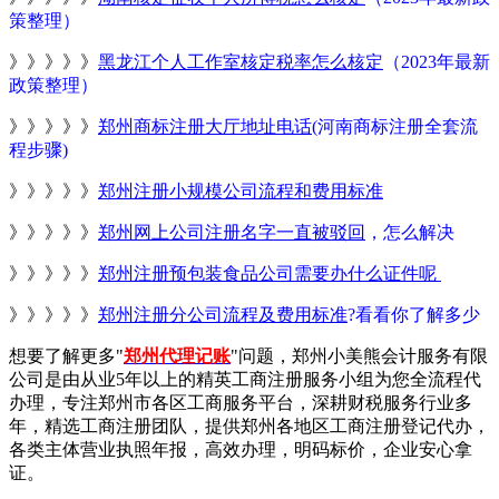
策整理）
》》》》》
黑龙江个人工作室核定税率怎么核定
（2023年最新
政策整理）
》》》》》
郑州商标注册大厅地址电话
(河南商标注册全套流
程步骤)
》》》》》
郑州注册小规模公司流程和费用标准
》》》》》
郑州网上公司注册名字一直被驳回
，怎么解决
》》》》》
郑州注册预包装食品公司需要办什么证件呢
》》》》》
郑州注册分公司流程及费用标准
?看看你了解多少
想要了解更多"
郑州代理记账
"问题，郑州小美熊会计服务有限
公司是由从业5年以上的精英工商注册服务小组为您全流程代
办理，专注郑州市各区工商服务平台，深耕财税服务行业多
年，精选工商注册团队，提供郑州各地区工商注册登记代办，
各类主体营业执照年报，高效办理，明码标价，企业安心拿
证。