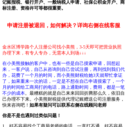
记账报税、银行开户、一般纳税人申请、社保公积金开户、商
标注册、资格许可等都很重要。
申请注册被退回，如何解决？详询右侧在线客服
金水区博学路个人注册公司找小美熊，3-5天即可把营业执照
办理下来，有专人专办，无需本人到场↓↓↓
在小美熊接触的客户中，也有一些是自己摸索申请，回想起
来，一客户说，自己从咨询到自己尝试注册，再到找到我们代
办，花费了一个月的时间，而小美熊财税给她3天就帮忙拿证
了，如果重来一次的话，一定是不想在自己申请摸索了，一个
月的时间给工商局打的电话，路上通勤时间，费用，都是一笔
不少的成本
。最糟糕的就是自己来来回回折腾那么久，依旧自
己办理不下来。小美熊财税提供代理记账赠送公司注册服务，
快来咨询吧！
如果有疑问可以联系右侧在线顾问老师
你是不是也遇到过类似问题！
1、好不容易找个工商局老师的电话，一直打不通，好不容易