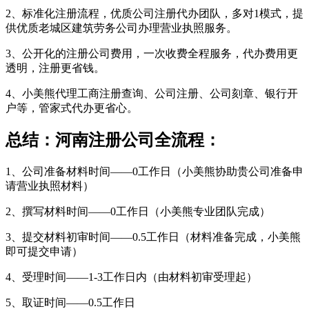
2、标准化注册流程，优质公司注册代办团队，多对1模式，提
供优质老城区建筑劳务公司办理营业执照服务。
3、公开化的注册公司费用，一次收费全程服务，代办费用更
透明，注册更省钱。
4、小美熊代理工商注册查询、公司注册、公司刻章、银行开
户等，管家式代办更省心。
总结：河南注册公司全流程：
1、公司准备材料时间――0工作日（小美熊协助贵公司准备申
请营业执照材料）
2、撰写材料时间――0工作日（小美熊专业团队完成）
3、提交材料初审时间――0.5工作日（材料准备完成，小美熊
即可提交申请）
4、受理时间――1-3工作日内（由材料初审受理起）
5、取证时间――0.5工作日