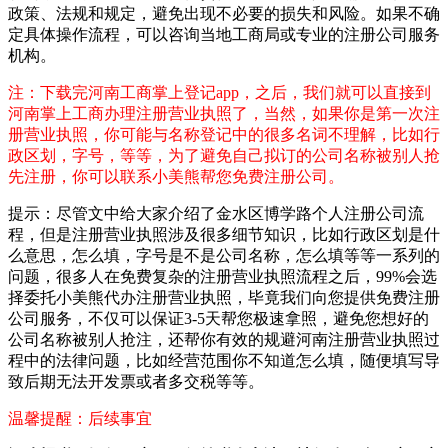
政策、法规和规定，避免出现不必要的损失和风险。如果不确
定具体操作流程，可以咨询当地工商局或专业的注册公司服务
机构。
注：下载完河南工商掌上登记app，之后，我们就可以直接到
河南掌上工商办理注册营业执照了，当然，如果你是第一次注
册营业执照，你可能与名称登记中的很多名词不理解，比如行
政区划，字号，等等，为了避免自己拟订的公司名称被别人抢
先注册，你可以联系小美熊帮您免费注册公司。
提示：尽管文中给大家介绍了金水区博学路个人注册公司流
程，但是注册营业执照涉及很多细节知识，比如行政区划是什
么意思，怎么填，字号是不是公司名称，怎么填等等一系列的
问题，很多人在免费复杂的注册营业执照流程之后，99%会选
择委托小美熊代办注册营业执照，毕竟我们向您提供免费注册
公司服务，不仅可以保证3-5天帮您极速拿照，避免您想好的
公司名称被别人抢注，还帮你有效的规避河南注册营业执照过
程中的法律问题，比如经营范围你不知道怎么填，随便填写导
致后期无法开发票或者多交税等等。
温馨提醒：后续事宜