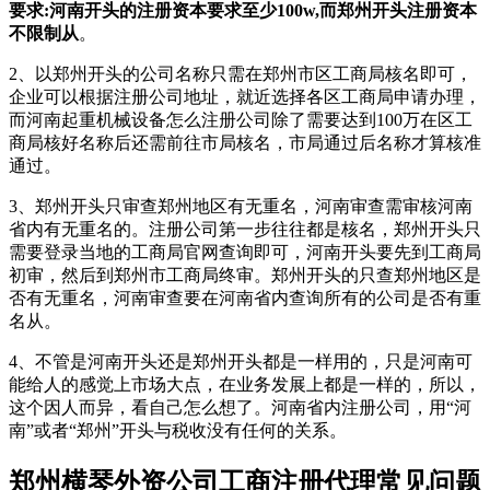
要求:河南开头的注册资本要求至少100w,而郑州开头注册资本
不限制从
。
2、以郑州开头的公司名称只需在郑州市区工商局核名即可，
企业可以根据注册公司地址，就近选择各区工商局申请办理，
而河南起重机械设备怎么注册公司除了需要达到100万在区工
商局核好名称后还需前往市局核名，市局通过后名称才算核准
通过。
3、郑州开头只审查郑州地区有无重名，河南审查需审核河南
省内有无重名的。注册公司第一步往往都是核名，郑州开头只
需要登录当地的工商局官网查询即可，河南开头要先到工商局
初审，然后到郑州市工商局终审。郑州开头的只查郑州地区是
否有无重名，河南审查要在河南省内查询所有的公司是否有重
名从。
4、不管是河南开头还是郑州开头都是一样用的，只是河南可
能给人的感觉上市场大点，在业务发展上都是一样的，所以，
这个因人而异，看自己怎么想了。河南省内注册公司，用“河
南”或者“郑州”开头与税收没有任何的关系。
郑州横琴外资公司工商注册代理常见问题