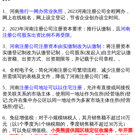
1、河南
推行一网办营业执照
，2023河南注册公司全程网办，
网上在线核名，网上设立登记，节省企业创办设立时间。
2、2023年河南注册公司注册资本要求：推行认缴制，且
河南
注册公司股东出资比例不再受限
。
3、
河南注册公司注册资本由实缴制改为认缴制
：将注册资本
实缴登记制改为认缴登记制，公司股东(发起人)自主约定认缴
出资额、出资方式、出资期限等，并记载于公司章程。。
4、全程电子化：简化河南注册公司繁琐流程、减少注册公司
所需填写的表格及文件，降低了河南注册公司门槛。
5、河南
注册公司地址可以以住宅注册
，允许有直接或间接投
资关联关系的市场主体，使用同一地址作为住所(经菅场所)登
记;允许在集中办公区以同一地址作为多家市场主体住所(经营
场所)登记。
6、免征增值税：对于小规模纳税人，其月销售额不超过10万
元（以1个季度为1个纳税期的，季度销售额不超过30万元）
的，可以免征增值税。
小美熊提供园区核定征收服务，年开票