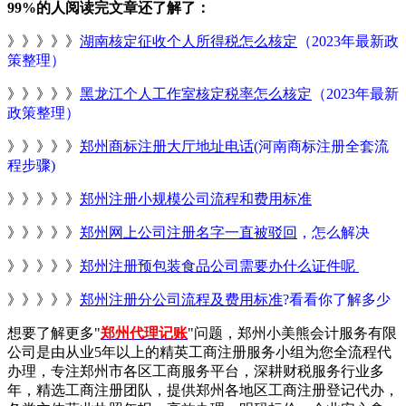
99%的人阅读完文章还了解了：
》》》》》
湖南核定征收个人所得税怎么核定
（2023年最新政
策整理）
》》》》》
黑龙江个人工作室核定税率怎么核定
（2023年最新
政策整理）
》》》》》
郑州商标注册大厅地址电话
(河南商标注册全套流
程步骤)
》》》》》
郑州注册小规模公司流程和费用标准
》》》》》
郑州网上公司注册名字一直被驳回
，怎么解决
》》》》》
郑州注册预包装食品公司需要办什么证件呢
》》》》》
郑州注册分公司流程及费用标准
?看看你了解多少
想要了解更多"
郑州代理记账
"问题，郑州小美熊会计服务有限
公司是由从业5年以上的精英工商注册服务小组为您全流程代
办理，专注郑州市各区工商服务平台，深耕财税服务行业多
年，精选工商注册团队，提供郑州各地区工商注册登记代办，