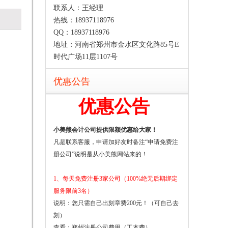
联系人：王经理
热线：18937118976
QQ：18937118976
地址：河南省郑州市金水区文化路85号E
时代广场11层1107号
优惠公告
优惠公告
小美熊会计公司提供限额优惠给大家！
凡是联系客服，申请加好友时备注“申请免费注
册公司”说明是从小美熊网站来的！
1、每天免费注册3家公司（100%绝无后期绑定
服务限前3名）
说明：您只需自己出刻章费200元！（可自己去
刻）
查看：
郑州注册公司费用（工本费）