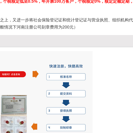
，个税核定低至0.5%，年开票100万客户，个税核定0%，核定定额定期
基础之上，又进一步将社会保险登记证和统计登记证与营业执照、组织机构
般情况下河南注册公司刻章费用为200元）