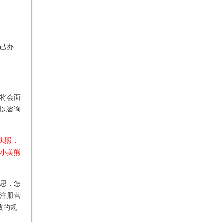
己办
将会面
以咨询
执照，
小美熊
思，怎
办注册营
效的规