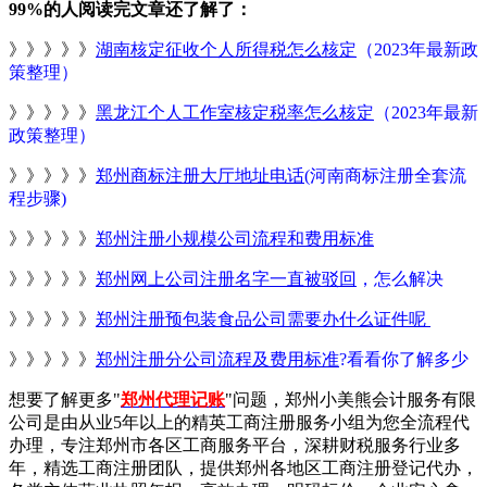
99%的人阅读完文章还了解了：
》》》》》
湖南核定征收个人所得税怎么核定
（2023年最新政
策整理）
》》》》》
黑龙江个人工作室核定税率怎么核定
（2023年最新
政策整理）
》》》》》
郑州商标注册大厅地址电话
(河南商标注册全套流
程步骤)
》》》》》
郑州注册小规模公司流程和费用标准
》》》》》
郑州网上公司注册名字一直被驳回
，怎么解决
》》》》》
郑州注册预包装食品公司需要办什么证件呢
》》》》》
郑州注册分公司流程及费用标准
?看看你了解多少
想要了解更多"
郑州代理记账
"问题，郑州小美熊会计服务有限
公司是由从业5年以上的精英工商注册服务小组为您全流程代
办理，专注郑州市各区工商服务平台，深耕财税服务行业多
年，精选工商注册团队，提供郑州各地区工商注册登记代办，