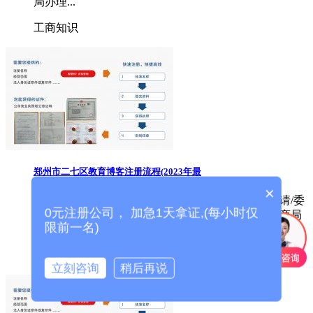
局办理...
工商知识
郑州市二七区教育博客注册流程(2023年最
×
本文详细阐述了郑州市二七区教育博客注册自己申请/委
0元注册公司， 加急1天拿证,(每小时仅
托代办流程步骤，同时讲述在线网站办理和线下工商局
限前一名)
办理流...
工商知识
立刻咨询
稍后再说