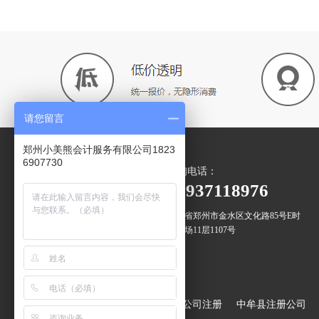
请您留言
郑州小美熊会计服务有限公司1823
6907730
咨询电话：
微信二维码
18937118976
河南省郑州市金水区文化路85号E时
代广场11层1107号
扫一扫 关注我们
增值服务：
郑州出口退税
登封市公司注册
中牟县注册公司