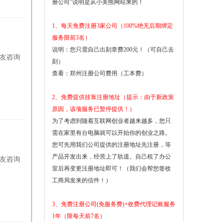
册公司”说明是从小美熊网站来的！
1、每天免费注册3家公司（100%绝无后期绑定
服务限前3名）
说明：您只需自己出刻章费200元！（可自己去
网友咨询
刻）
查看：
郑州注册公司费用（工本费）
2、免费提供挂靠注册地址（提示：由于新政策
原因，该项服务已暂停提供！）
为了考虑到随着互联网创业者越来越多，您只
需在家里有台电脑就可以开始你的创业之路。
您可先用我们公司提供的注册地址先注册，等
产品开发出来，经营上了轨道。自己租了办公
网友咨询
室后再变更注册地址即可！（我们会帮您签收
工商局发来的信件！）
3、免费注册公司(免服务费)+收费代理记账服务
1年（限每天前7名）