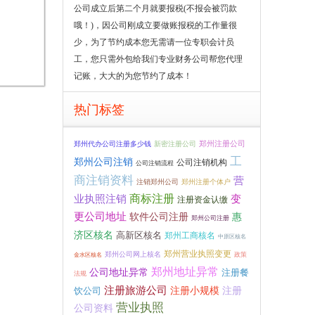
公司成立后第二个月就要报税(不报会被罚款
哦！)，因公司刚成立要做账报税的工作量很
少，为了节约成本您无需请一位专职会计员
工，您只需外包给我们专业财务公司帮您代理
记账，大大的为您节约了成本！
热门标签
郑州代办公司注册多少钱
新密注册公司
郑州注册公司
工
郑州公司注销
公司注销机构
公司注销流程
商注销资料
营
注销郑州公司
郑州注册个体户
商标注册
业执照注销
变
注册资金认缴
更公司地址
惠
软件公司注册
郑州公司注册
济区核名
高新区核名
郑州工商核名
中原区核名
郑州营业执照变更
郑州公司网上核名
政策
金水区核名
郑州地址异常
公司地址异常
注册餐
法规
注册旅游公司
注册小规模
注册
饮公司
营业执照
公司资料