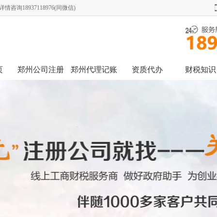
18937118976(同微信)
页
郑州公司注册
郑州代理记账
资质代办
财税知识