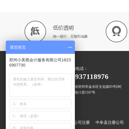
请您留言
郑州小美熊会计服务有限公司1823
6907730
咨询电话：
微信二维码
18937118976
河南省郑州市金水区文化路85号E时
代广场11层1107号
扫一扫 关注我们
增值服务：
郑州出口退税
登封市公司注册
中牟县注册公司