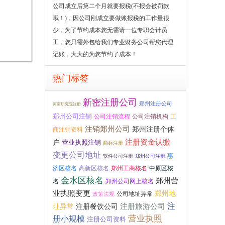
公司成立后第二个月就要报税(不报会被罚款
哦！)，因公司刚成立要做账报税的工作量很
少，为了节约成本您无需请一位专职会计员
工，您只需外包给我们专业财务公司帮您代理
记账，大大的为您节约了成本！
热门标签
新密注册公司
郑州注册公司
河南研究院注册
郑州公司注销
公司注销流程
公司注销机构
工
注销郑州公司
郑州注册个体
商注销资料
注册资金认缴
户
营业执照注销
商标注册
变更公司地址
惠
软件公司注册
郑州公司注册
高新区核名
郑州工商核名
中原区核
济区核名
金水区核名
郑州营
名
郑州公司网上核名
业执照变更
郑州地
公司地址异常
政策法规
注册旅游公司
注
址异常
注册餐饮公司
营业执照
册小规模
注册公司资料