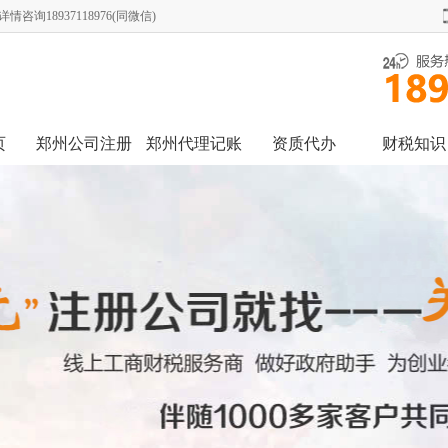
18937118976(同微信)
页
郑州公司注册
郑州代理记账
资质代办
财税知识