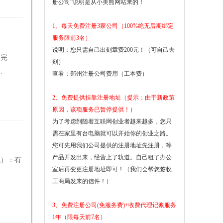
册公司”说明是从小美熊网站来的！
1、每天免费注册3家公司（100%绝无后期绑定
服务限前3名）
说明：您只需自己出刻章费200元！（可自己去
册完
刻）
.
查看：
郑州注册公司费用（工本费）
2、免费提供挂靠注册地址（提示：由于新政策
原因，该项服务已暂停提供！）
为了考虑到随着互联网创业者越来越多，您只
需在家里有台电脑就可以开始你的创业之路。
您可先用我们公司提供的注册地址先注册，等
产品开发出来，经营上了轨道。自己租了办公
成）：有
室后再变更注册地址即可！（我们会帮您签收
工商局发来的信件！）
3、免费注册公司(免服务费)+收费代理记账服务
1年（限每天前7名）