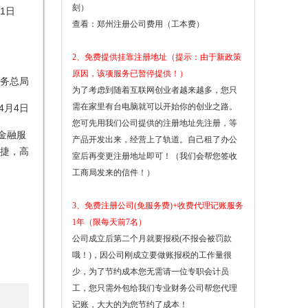
刻）
1日
查看：
郑州注册公司费用（工本费）
2、免费提供挂靠注册地址（提示：由于新政策
原因，该项服务已暂停提供！）
务总局
为了考虑到随着互联网创业者越来越多，您只
需在家里有台电脑就可以开始你的创业之路。
年4月4日
您可先用我们公司提供的注册地址先注册，等
金融服
产品开发出来，经营上了轨道。自己租了办公
捷，高
室后再变更注册地址即可！（我们会帮您签收
工商局发来的信件！）
3、免费注册公司(免服务费)+收费代理记账服务
1年（限每天前7名）
公司成立后第二个月就要报税(不报会被罚款
哦！)，因公司刚成立要做账报税的工作量很
少，为了节约成本您无需请一位专职会计员
工，您只需外包给我们专业财务公司帮您代理
记账，大大的为您节约了成本！