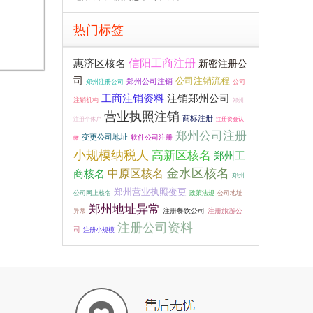
热门标签
信阳工商注册
惠济区核名
新密注册公
司
公司注销流程
郑州公司注销
郑州注册公司
公司
工商注销资料
注销郑州公司
注销机构
郑州
营业执照注销
商标注册
注册个体户
注册资金认
郑州公司注册
变更公司地址
软件公司注册
缴
小规模纳税人
高新区核名
郑州工
金水区核名
中原区核名
商核名
郑州
郑州营业执照变更
公司网上核名
政策法规
公司地址
郑州地址异常
注册餐饮公司
注册旅游公
异常
注册公司资料
司
注册小规模