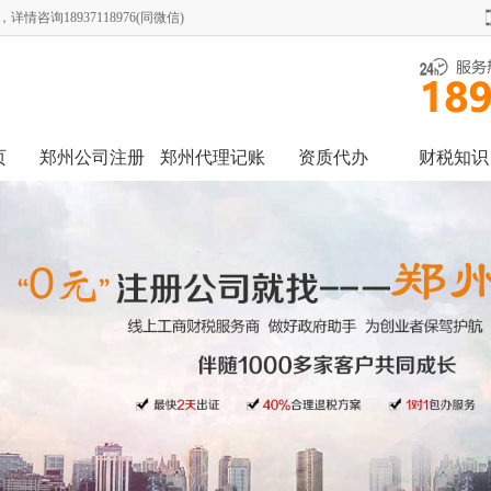
询18937118976(同微信)
页
郑州公司注册
郑州代理记账
资质代办
财税知识