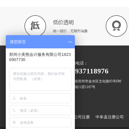
请您留言
郑州小美熊会计服务有限公司1823
6907730
咨询电话：
微信二维码
18937118976
河南省郑州市金水区文化路85号E时
代广场11层1107号
扫一扫 关注我们
增值服务：
郑州出口退税
登封市公司注册
中牟县注册公司