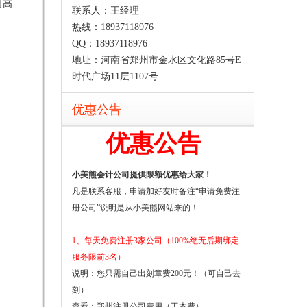
司高
联系人：王经理
热线：18937118976
QQ：18937118976
地址：河南省郑州市金水区文化路85号E
时代广场11层1107号
优惠公告
优惠公告
小美熊会计公司提供限额优惠给大家！
凡是联系客服，申请加好友时备注“申请免费注
册公司”说明是从小美熊网站来的！
1、每天免费注册3家公司（100%绝无后期绑定
服务限前3名）
说明：您只需自己出刻章费200元！（可自己去
刻）
查看：
郑州注册公司费用（工本费）