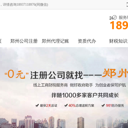
询18937118976(同微信)
页
郑州公司注册
郑州代理记账
资质代办
财税知识