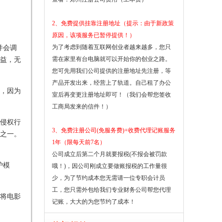
2、免费提供挂靠注册地址（提示：由于新政策
原因，该项服务已暂停提供！）
并会调
为了考虑到随着互联网创业者越来越多，您只
益，无
需在家里有台电脑就可以开始你的创业之路。
您可先用我们公司提供的注册地址先注册，等
产品开发出来，经营上了轨道。自己租了办公
，因为
室后再变更注册地址即可！（我们会帮您签收
工商局发来的信件！）
侵权行
3、免费注册公司(免服务费)+收费代理记账服务
之一。
1年（限每天前7名）
公司成立后第二个月就要报税(不报会被罚款
护模
哦！)，因公司刚成立要做账报税的工作量很
少，为了节约成本您无需请一位专职会计员
工，您只需外包给我们专业财务公司帮您代理
将电影
记账，大大的为您节约了成本！