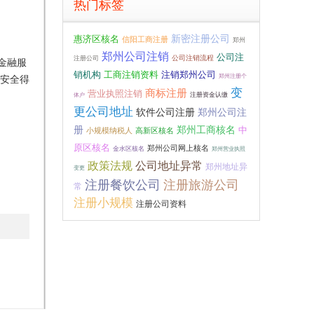
热门标签
新密注册公司
惠济区核名
信阳工商注册
郑州
郑州公司注销
公司注
公司注销流程
注册公司
金融服
注销郑州公司
销机构
工商注销资料
郑州注册个
安全得
变
商标注册
营业执照注销
注册资金认缴
体户
更公司地址
软件公司注册
郑州公司注
册
郑州工商核名
中
小规模纳税人
高新区核名
原区核名
郑州公司网上核名
金水区核名
郑州营业执照
政策法规
公司地址异常
郑州地址异
变更
注册餐饮公司
注册旅游公司
常
注册小规模
注册公司资料