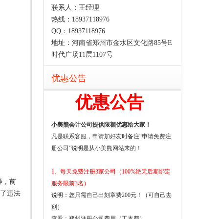
联系人：王经理
热线：18937118976
QQ：18937118976
地址：河南省郑州市金水区文化路85号E
时代广场11层1107号
优惠公告
优惠公告
小美熊会计公司提供限额优惠给大家！
凡是联系客服，申请加好友时备注“申请免费注
册公司”说明是从小美熊网站来的！
1、每天免费注册3家公司（100%绝无后期绑定
等，前
服务限前3名）
了违法
说明：您只需自己出刻章费200元！（可自己去
刻）
查看：
郑州注册公司费用（工本费）