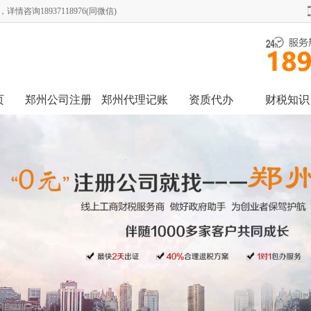
询18937118976(同微信)
页
郑州公司注册
郑州代理记账
资质代办
财税知识