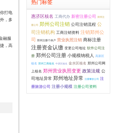
热门标签
你打电
惠济区核名
新密注册公司
工商代办
郑州注
外，多
郑州公司注销
公
公司注销流程
册公司
注销郑州公
司注销机构
工商注销资料
金融服
司
营业执照注销
商标注册
郑州注册个体户
捷，高
注册资金认缴
变更公司地址
软件公司注
郑州公司注册
小规模纳税人
册
高新区
金水区核名
郑州公司网
核名
郑州工商核名
中原区核名
郑州营业执照变更
政策法规
公
上核名
郑州地址异常
司地址异常
注
注册餐饮公司
注册小规模
册旅游公司
注册公司资料