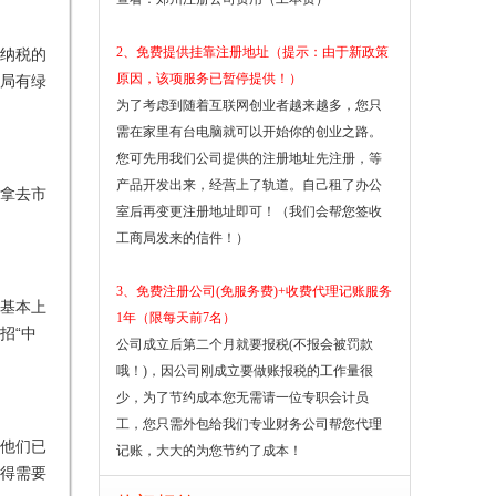
2、免费提供挂靠注册地址（提示：由于新政策
纳税的
原因，该项服务已暂停提供！）
局有绿
为了考虑到随着互联网创业者越来越多，您只
需在家里有台电脑就可以开始你的创业之路。
您可先用我们公司提供的注册地址先注册，等
产品开发出来，经营上了轨道。自己租了办公
拿去市
室后再变更注册地址即可！（我们会帮您签收
工商局发来的信件！）
3、免费注册公司(免服务费)+收费代理记账服务
基本上
1年（限每天前7名）
招“中
公司成立后第二个月就要报税(不报会被罚款
哦！)，因公司刚成立要做账报税的工作量很
少，为了节约成本您无需请一位专职会计员
工，您只需外包给我们专业财务公司帮您代理
他们已
记账，大大的为您节约了成本！
得需要