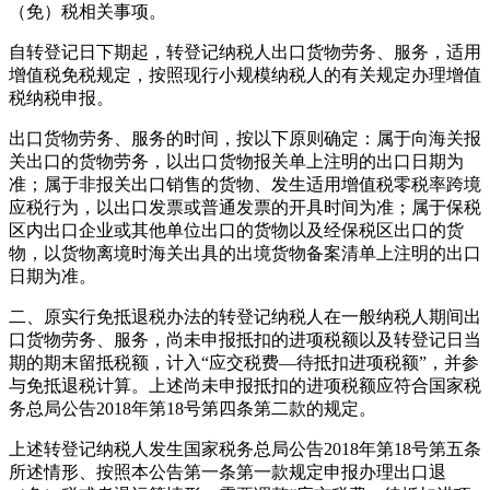
（免）税相关事项。
自转登记日下期起，转登记纳税人出口货物劳务、服务，适用
增值税免税规定，按照现行小规模纳税人的有关规定办理增值
税纳税申报。
出口货物劳务、服务的时间，按以下原则确定：属于向海关报
关出口的货物劳务，以出口货物报关单上注明的出口日期为
准；属于非报关出口销售的货物、发生适用增值税零税率跨境
应税行为，以出口发票或普通发票的开具时间为准；属于保税
区内出口企业或其他单位出口的货物以及经保税区出口的货
物，以货物离境时海关出具的出境货物备案清单上注明的出口
日期为准。
二、原实行免抵退税办法的转登记纳税人在一般纳税人期间出
口货物劳务、服务，尚未申报抵扣的进项税额以及转登记日当
期的期末留抵税额，计入“应交税费—待抵扣进项税额”，并参
与免抵退税计算。上述尚未申报抵扣的进项税额应符合国家税
务总局公告2018年第18号第四条第二款的规定。
上述转登记纳税人发生国家税务总局公告2018年第18号第五条
所述情形、按照本公告第一条第一款规定申报办理出口退