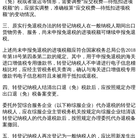
（免）税或者退运等情形，需要调整“应交税费—待抵扣进项
税额”的，应据实调整，准确核算“应交税费—待抵扣进项税
额”的变动情况。
三、原实行免退税办法的转登记纳税人在一般纳税人期间出口
货物劳务、服务，尚未申报免退税的进项税额可继续申报免退
税。
上述尚未申报免退税的进项税额应符合国家税务总局公告2018
年第18号第四条第二款的规定。其中，用于申报免退税的海关
进口增值税专用缴款书，转登记纳税人不申请进行电子信息稽
核比对，应经主管税务机关查询，确认与海关进口增值税专用
缴款书电子信息相符且未被用于抵扣或退税。
四、转登记纳税人结清出口退（免）税款后，应按照规定办理
出口退（免）税备案变更。
委托外贸综合服务企业（以下称综服企业）代办退税的转登记
纳税人，应在综服企业主管税务机关按规定向综服企业结清该
转登记纳税人的代办退税款后，按照规定办理委托代办退税备
案撤回。
五、转登记纳税人再次登记为一般纳税人的，应比照新发生出